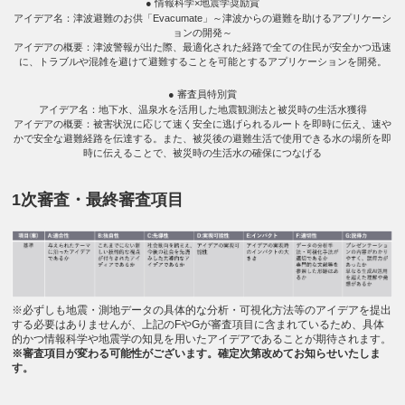
● 情報科学×地震学奨励賞
アイデア名：津波避難のお供「Evacumate」～津波からの避難を助けるアプリケーシ
ョンの開発～
アイデアの概要：津波警報が出た際、最適化された経路で全ての住民が安全かつ迅速
に、トラブルや混雑を避けて避難することを可能とするアプリケーションを開発。
● 審査員特別賞
アイデア名：地下水、温泉水を活用した地震観測法と被災時の生活水獲得
アイデアの概要：被害状況に応じて速く安全に逃げられるルートを即時に伝え、速や
かで安全な避難経路を伝達する。また、被災後の避難生活で使用できる水の場所を即
時に伝えることで、被災時の生活水の確保につなげる
1次審査・最終審査項目
※必ずしも地震・測地データの具体的な分析・可視化方法等のアイデアを提出
する必要はありませんが、上記のFやGが審査項目に含まれているため、具体
的かつ情報科学や地震学の知見を用いたアイデアであることが期待されます。
※審査項目が変わる可能性がございます。確定次第改めてお知らせいたしま
す。