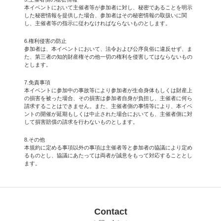
本イベントにおいて主催者等が参加者に対し、秘密であることを明示
した秘密情報を提供した場合、参加者はその秘密情報の取扱いに関
し、主催者等の指示に従わなければならないものとします。
6.権利侵害の防止
参加者は、本イベントにおいて、法令および公序良俗に違反せず、ま
た、第三者の知的財産権その他一切の権利を侵害してはならないもの
とします。
7.免責事項
本イベントに参加中の事故等により参加者が生命身体もしくは財産上
の損害を被った場合、その損害は参加者自身が負担し、主催者に何ら
請求することはできません。また、主催者側の事情等により、本イベ
ントの開催が延期もしくは中止された場合においても、主催者側に対
して損害賠償の請求を行わないものとします。
8.その他
本規約に定める事項以外の事項は主催者等と参加者の協議により定め
るものとし、協議にあたっては両者が誠意をもって対応することとし
ます。
Contact