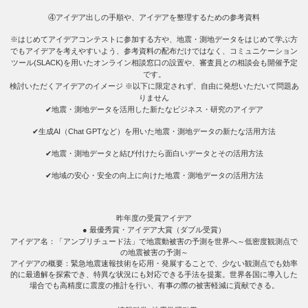
④アイデア出しの手順や、アイデアを整理するための参考資料
※はじめてアイデアコンテストに参加する方や、地震・測地データをはじめて学ぶ方
でもアイデアを考えやすいよう、参考資料の配布だけではなく、コミュニケーション
ツール(SLACK)を用いたオンライン相談窓口の設置や、審査員との相談会も開催予定
です。
検討いただくアイデアのイメージ
※以下に限定されず、自由に発想いただいて問題あ
りません
✔地震・測地データを活用した新たなビジネス・研究のアイデア
✔生成AI（Chat GPTなど）を用いた地震・測地データの新たな活用方法
✔地震・測地データと結び付けたら面白いデータとその活用方法
✔地域の安心・安全の向上に向けた地震・測地データの活用方法
昨年度の受賞アイデア
● 最優秀賞・アイデア大賞（ダブル受賞）
アイデア名：「アンプリチュード法」で地震動被害の予測を世界へ～低密度観測点で
の地震被害の予測～
アイデアの概要：緊急地震速報技術を応用・発展することで、少ない観測点でも効率
的に最適解を探索でき、特異な状況にも対応できる手法を提案。世界各国に導入した
場合でも高精度に震度の推計を行い、有事の際の被害軽減に貢献できる。