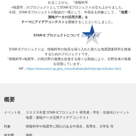
れることから、「情報科学
×地震学」のプロジェクトとしてSTAR-Eプロジェクトが立ち上がりました。
今回、STAR-Eプロジェクトの取組の一環として、中高生を対象として、
「地震・
測地データの活用方策」を
テーマにアイデアコンテスト
を開催することといたしました。
STAR-E プロジェクトについて
STAR-Eプロジェクトは、情報科学の知見を採り入れた新たな地震調査研究を推進
するためのプロジェクトです。
「情報科学×地震学」の両分野の連携を促進する様々な取組により、分野全体の発展
を目指しています。
HP：
https://www.mext.go.jp/a_menu/kaihatu/jishin/projects/index.html
概要
イベント名
２０２５年度 STAR-Eプロジェクト 研究者・学生・生徒向けイベント
地震・測地データ活用アイデアコンテスト
対象
情報科学や地震学に関心のある中高生、高専生、大学生 等
参加費
無料