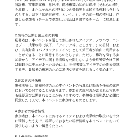
特許権、実用新案権、意匠権、商標権等の知的財産権（それらの権利
を取得し、またはそれらの権利につき登録等を出願する権利も含むも
のとする。以下「知的財産権」という。）、その他一切の権利は、作
成した参加者（チームで参加した場合は所属するチーム）に帰属しま
す。
2.情報の公開と第三者の利用
応募者は、本イベントを通して創出されたアイデア、ノウハウ、コン
セプト、成果物等（以下、「アイデア等」とします。）の公開、およ
び、共有財産（パブリックドメイン）として第三者が自由に利用する
ことができることに同意するものとします。ただし、権利を有する参
加者から、アイデアに関する情報を公開しないよう最終審査会終了後
15日以内に申出があった場合には、主催者等はアイデアの公開を協議
する等、参加者の権利のために適切な措置を講じるよう努めます。
3.参加者の肖像権
主催者等は、情報発信のため本イベントの写真及び動画を任意の媒体
において公開することがあります。参加者の顔写真が含まれた写真等
も撮影及び公開されることがありますので、参加者は撮影及び公開に
同意したうえで、本イベントに参加するものとします。
4.参加者の秘密情報
参加者は、本イベントにおけるアイデアおよび成果物の取扱いを十分
に理解したうえで、秘匿しておきたい秘密情報を本イベントにおいて
提供しないようご留意ください。
5.主催者側の秘密情報