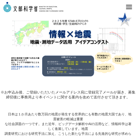
※お申込み後、ご登録いただいたメールアドレス宛に登録完了メールが届き、募集
締切後に事務局より本イベントに関する案内を改めて送付させて頂きます。
日本は１か月あたり数万回の地震が発生する世界的にも有数の地震大国であり、地
震被害の軽減は重要
な社会課題の一つです。また近年、ビッグデータ解析やAIの活用など、情報科学は著
しく進展しています。地震
調査研究における研究手法に加え、こうした新たな手法による先進的な研究が求めら